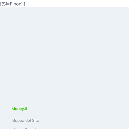
[(SI=F|non)
]
Money.it
Mappa del Sito