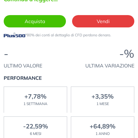
Acquista
Vendi
*80% dei conti al dettaglio di CFD perdono denaro.
-
-%
ULTIMO VALORE
ULTIMA VARIAZIONE
PERFORMANCE
+7,78%
+3,35%
1 SETTIMANA
1 MESE
-22,59%
+64,89%
6 MESI
1 ANNO