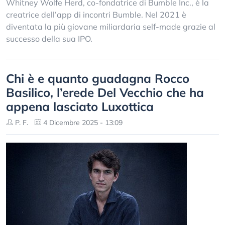
Whitney Wolfe Herd, co-fondatrice di Bumble Inc., è la
creatrice dell’app di incontri Bumble. Nel 2021 è
diventata la più giovane miliardaria self-made grazie al
successo della sua IPO.
Chi è e quanto guadagna Rocco
Basilico, l’erede Del Vecchio che ha
appena lasciato Luxottica
P. F.
4 Dicembre 2025 - 13:09