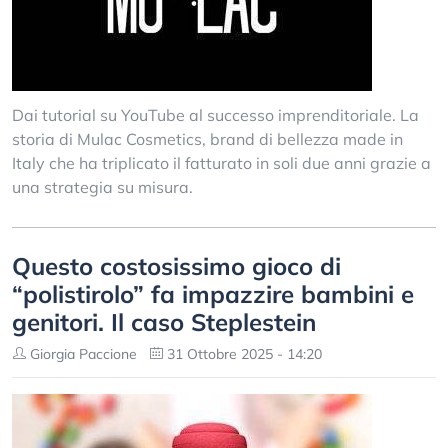
Dai tutorial su YouTube al successo imprenditoriale. La
storia di Mulac Cosmetics, brand di bellezza made in
Italy che ha triplicato il fatturato in soli due anni grazie a
una strategia su misura.
Questo costosissimo gioco di
“polistirolo” fa impazzire bambini e
genitori. Il caso Steplestein
Giorgia Paccione
31 Ottobre 2025 - 14:20