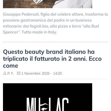
Giuseppe Pedersoli, figlio del celebre attore, trasforma la
passione gastronomica del padre in un business
milionario: dai fagioli bio, alla pizza e birra “alla Bud
Spencer”. Tutto made in Italy.
Questo beauty brand italiano ha
triplicato il fatturato in 2 anni. Ecco
come
P. F.
1 Novembre 2025 - 14:20