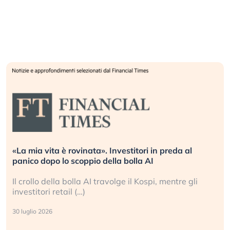
n preda al
Quando la finanza pesa più dell’economi
L’America sta ripetendo gli errori del 20
, mentre gli
La ricchezza mondiale cresce, ma è sem
sganciata dall’economia reale. (…)
24 luglio 2026