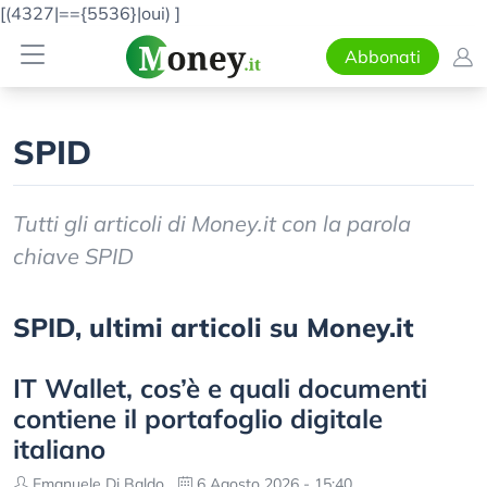
[(4327|=={5536}|oui)
]
Abbonati
SPID
Tutti gli articoli di Money.it con la parola
chiave SPID
SPID, ultimi articoli su Money.it
IT Wallet, cos’è e quali documenti
contiene il portafoglio digitale
italiano
Emanuele Di Baldo
6 Agosto 2026 - 15:40