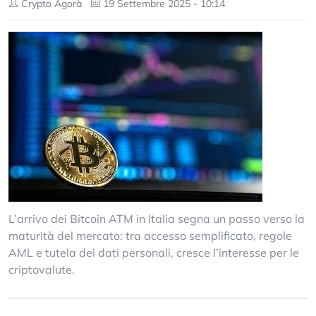
Crypto Agorà
19 Settembre 2025 - 10:14
L’arrivo dei Bitcoin ATM in Italia segna un passo verso la
maturità del mercato: tra accesso semplificato, regole
AML e tutela dei dati personali, cresce l’interesse per le
criptovalute.