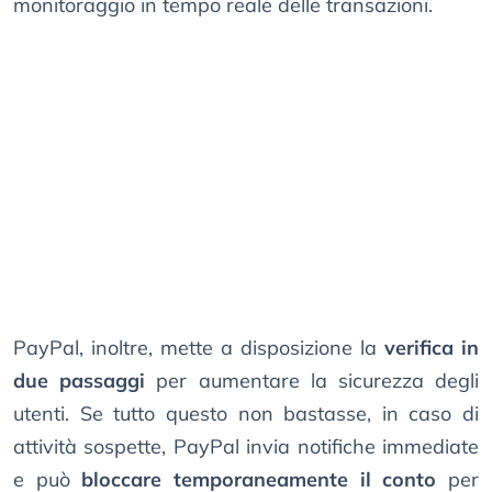
monitoraggio in tempo reale delle transazioni.
PayPal, inoltre, mette a disposizione la
verifica in
due passaggi
per aumentare la sicurezza degli
utenti. Se tutto questo non bastasse, in caso di
attività sospette, PayPal invia notifiche immediate
e può
bloccare temporaneamente il conto
per