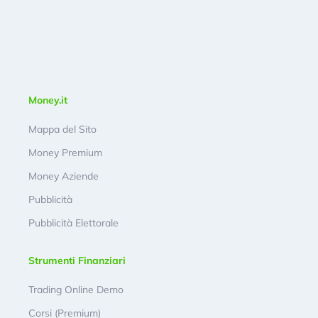
Money.it
Mappa del Sito
Money Premium
Money Aziende
Pubblicità
Pubblicità Elettorale
Strumenti Finanziari
Trading Online Demo
Corsi (Premium)