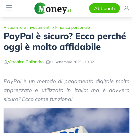
Abbonati
Risparmio e Investimenti
>
Finanza personale
PayPal è sicuro? Ecco perché
oggi è molto affidabile
Veronica Caliandro
11 Settembre 2025 - 10:32
PayPal è un metodo di pagamento digitale molto
apprezzato e utilizzato in Italia: ma è davvero
sicuro? Ecco come funziona!