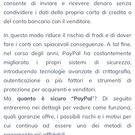
consente di inviare e ricevere denaro senza
condividere i dati della propria carta di credito o
del conto bancario con il venditore.
In questo modo riduce il rischio di frodi e di dover
fare i conti con spiacevoli conseguenze. A tal fine,
nel corso degli anni, PayPal ha costantemente
migliorato i propri sistemi di sicurezza,
introducendo tecnologie avanzate di crittografia,
autenticazione a più fattori e strumenti di
protezione per acquirenti e venditori.
Ma
quanto è sicuro “PayPal
”? Di seguito
entreremo nei dettagli per vedere come funziona,
quali garanzie offre, i possibili rischi e i motivi per
cui continua ad essere uno dei metodi di
pagamento più affidabili.