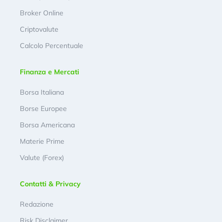
Broker Online
Criptovalute
Calcolo Percentuale
Finanza e Mercati
Borsa Italiana
Borse Europee
Borsa Americana
Materie Prime
Valute (Forex)
Contatti & Privacy
Redazione
Risk Disclaimer