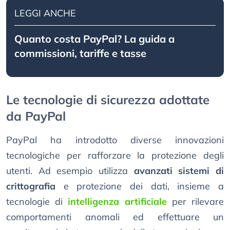
LEGGI ANCHE
Quanto costa PayPal? La guida a
commissioni, tariffe e tasse
Le tecnologie di sicurezza adottate
da PayPal
PayPal ha introdotto diverse innovazioni
tecnologiche per rafforzare la protezione degli
utenti. Ad esempio utilizza
avanzati sistemi di
crittografia
e protezione dei dati, insieme a
tecnologie di
intelligenza artificiale
per rilevare
comportamenti anomali ed effettuare un