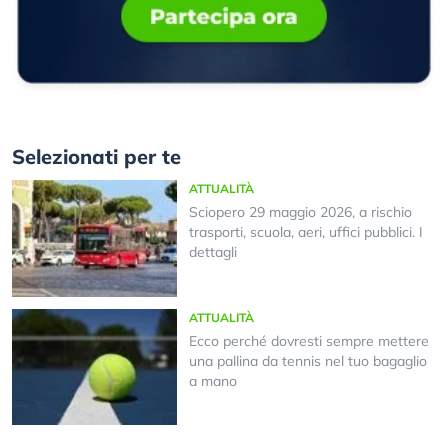
Selezionati per te
ATTUALITÀ
Sciopero 29 maggio 2026, a rischio
trasporti, scuola, aeri, uffici pubblici. I
dettagli
ATTUALITÀ
Ecco perché dovresti sempre mettere
una pallina da tennis nel tuo bagaglio
a mano