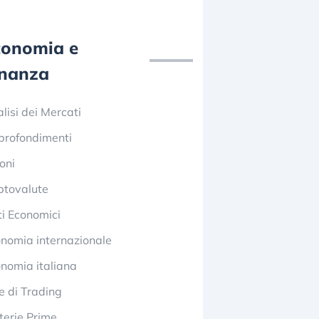
conomia e
inanza
lisi dei Mercati
profondimenti
oni
ptovalute
i Economici
nomia internazionale
nomia italiana
e di Trading
erie Prime