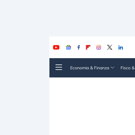
Economia & Finanza
Fisco 