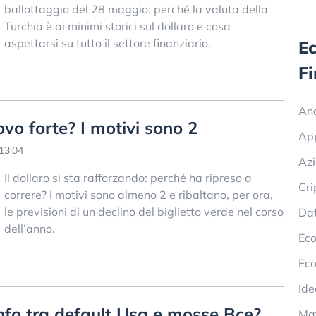
ballottaggio del 28 maggio: perché la valuta della
Turchia è ai minimi storici sul dollaro e cosa
aspettarsi su tutto il settore finanziario.
E
F
Ana
ovo forte? I motivi sono 2
Ap
13:04
Azi
Il dollaro si sta rafforzando: perché ha ripreso a
Cri
correre? I motivi sono almeno 2 e ribaltano, per ora,
le previsioni di un declino del biglietto verde nel corso
Dat
dell’anno.
Eco
Eco
Ide
onfo tra default Usa e mosse Bce?
Mat