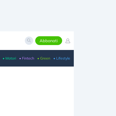
Abbonati
• Motori
• Fintech
• Green
• Lifestyle