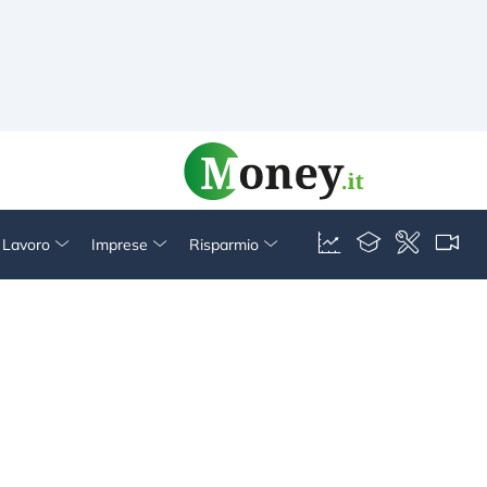
& Lavoro
Imprese
Risparmio