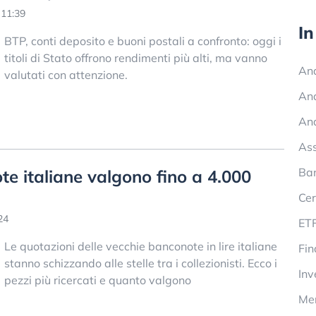
 11:39
In
BTP, conti deposito e buoni postali a confronto: oggi i
titoli di Stato offrono rendimenti più alti, ma vanno
Ana
valutati con attenzione.
Ana
Ana
Ass
Ban
e italiane valgono fino a 4.000
Cer
24
ETF
Le quotazioni delle vecchie banconote in lire italiane
Fin
stanno schizzando alle stelle tra i collezionisti. Ecco i
Inv
pezzi più ricercati e quanto valgono
Mer