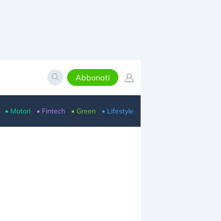
Abbonati
• Motori
• Fintech
• Green
• Lifestyle