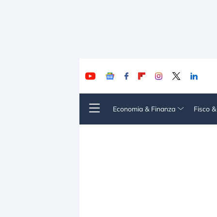
Economia & Finanza
Fisco 