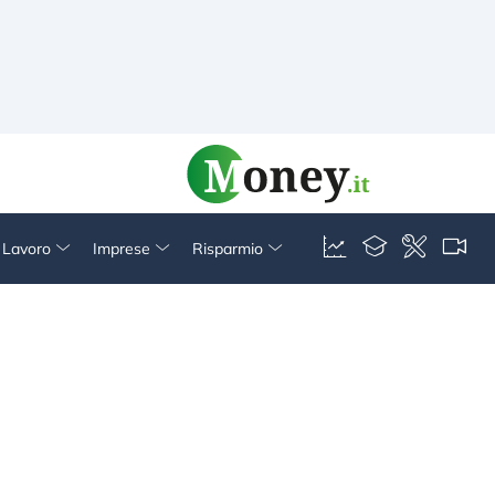
& Lavoro
Imprese
Risparmio