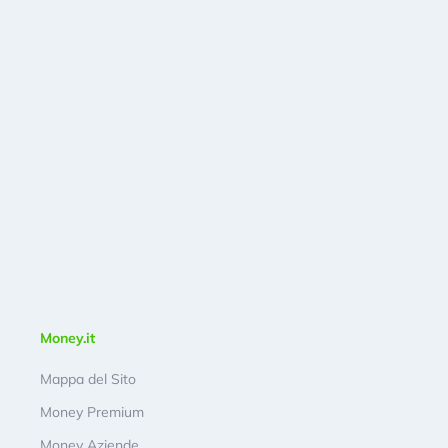
Money.it
Mappa del Sito
Money Premium
Money Aziende