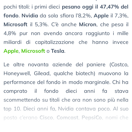
pochi titoli: i primi dieci
pesano oggi il 47,47% del
fondo
.
Nvidia
da sola sfiora l’8,2%,
Apple
il 7,3%,
Microsoft
il 5,3%. C’è anche
Micron
, che pesa il
4,8% pur non avendo ancora raggiunto i mille
miliardi di capitalizzazione che hanno invece
Apple
,
Microsoft
o
Tesla
.
Le altre novanta aziende del paniere (Costco,
Honeywell, Gilead, qualche biotech) muovono la
performance del fondo in modo marginale. Chi ha
comprato il fondo dieci anni fa stava
scommettendo su titoli che ora non sono più nella
top 10. Dieci anni fa, Nvidia contava poco. Al suo
posto c’erano
Cisco
,
Comcast
,
PepsiCo
, nomi che
oggi non compaiono nemmeno tra i primi venti.