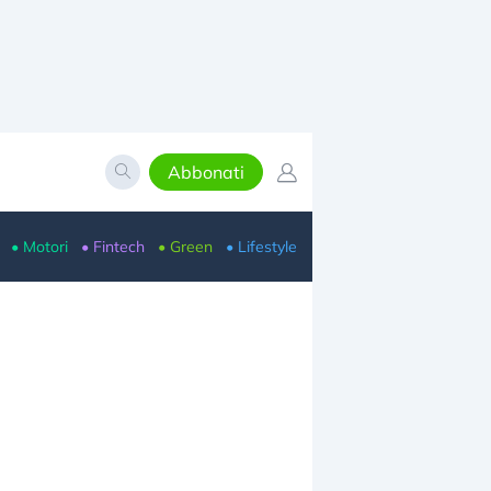
Abbonati
• Motori
• Fintech
• Green
• Lifestyle