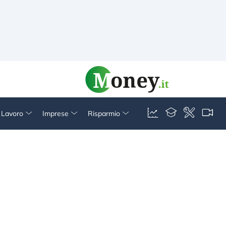
& Lavoro
Imprese
Risparmio