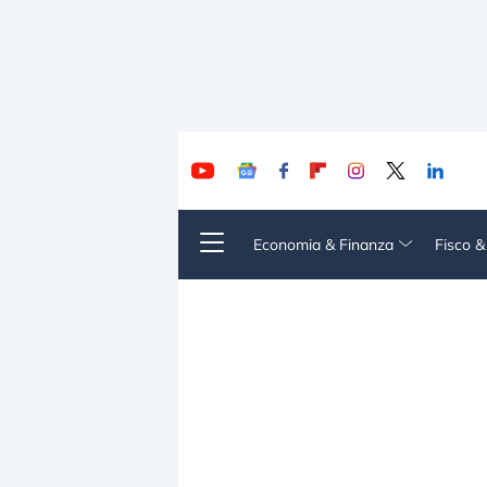
Economia & Finanza
Fisco 