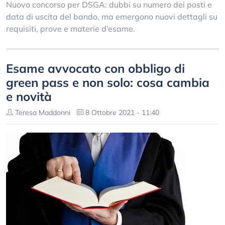
Nuovo concorso per DSGA: dubbi su numero dei posti e
data di uscita del bando, ma emergono nuovi dettagli su
requisiti, prove e materie d’esame.
Esame avvocato con obbligo di
green pass e non solo: cosa cambia
e novità
Teresa Maddonni
8 Ottobre 2021 - 11:40