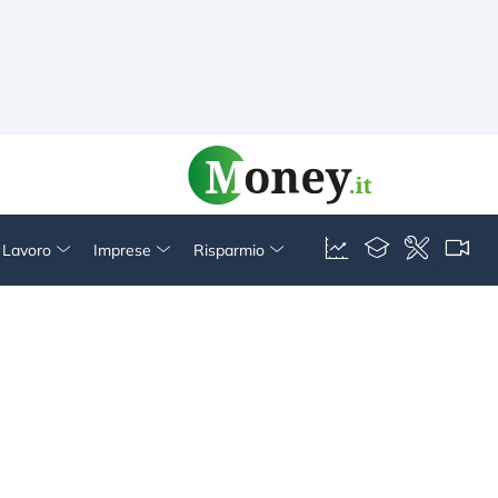
& Lavoro
Imprese
Risparmio