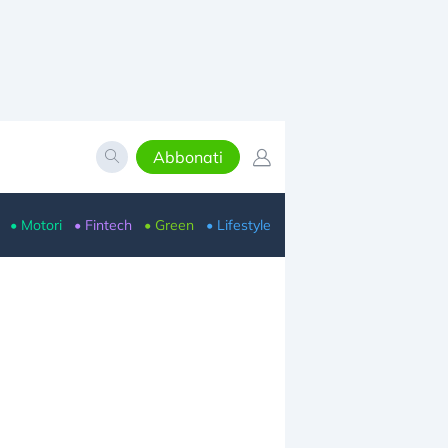
Abbonati
• Motori
• Fintech
• Green
• Lifestyle