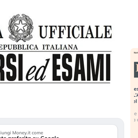
». Investitori
Quando la finanza pesa più
R
o lo scoppio
dell’economia reale. L’America sta
S
ripetendo gli errori del 2008?
s
travolge il
La ricchezza mondiale cresce, ma è
G
itori retail (…)
sempre più sganciata dall’economia
i
reale. (…)
17
iungi Money.it come
24 luglio 2026