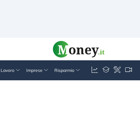
& Lavoro
Imprese
Risparmio