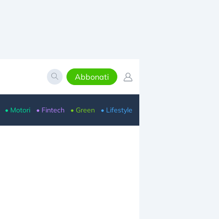
Abbonati
• Motori
• Fintech
• Green
• Lifestyle