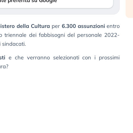
te preferita su Google
istero della Cultura
per
6.300 assunzioni
entro
 triennale dei fabbisogni del personale 2022-
 sindacati.
sti
e che verranno selezionati con i prossimi
ura?