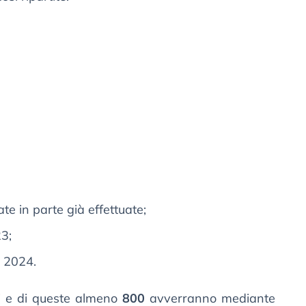
e in parte già effettuate;
3;
l 2024.
i e di queste almeno
800
avverranno mediante