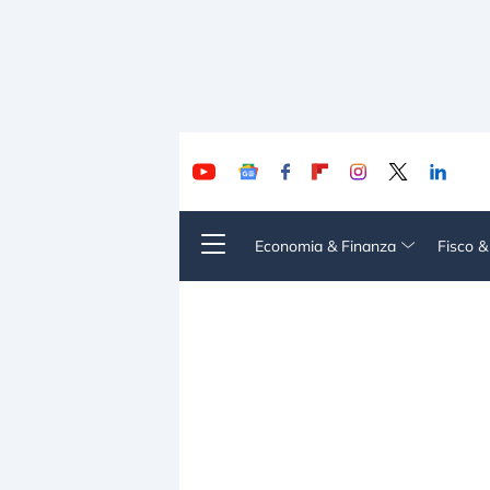
Economia & Finanza
Fisco 