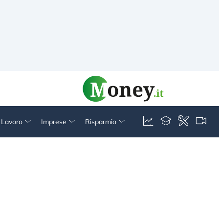
& Lavoro
Imprese
Risparmio