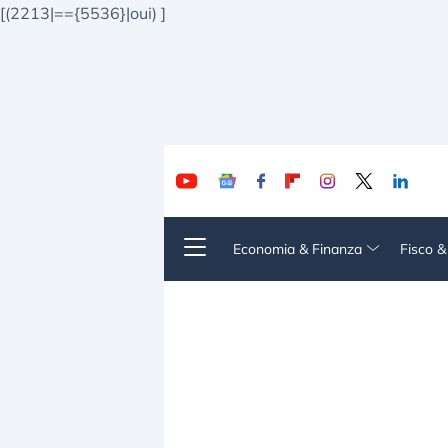
[(2213|=={5536}|oui)
]
Economia & Finanza
Fisco 