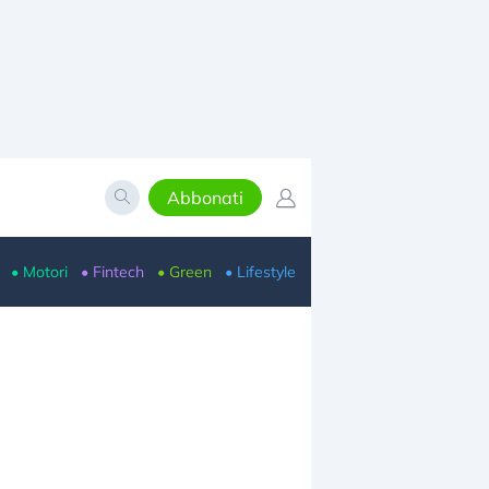
Abbonati
• Motori
• Fintech
• Green
• Lifestyle