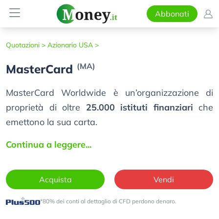
Abbonati
Quotazioni >
Azionario USA >
(MA)
MasterCard
MasterCard Worldwide è un’organizzazione di
proprietà di oltre
25.000 istituti finanziari
che
emettono la sua carta.
Continua a leggere...
Acquista
Vendi
*80% dei conti al dettaglio di CFD perdono denaro.