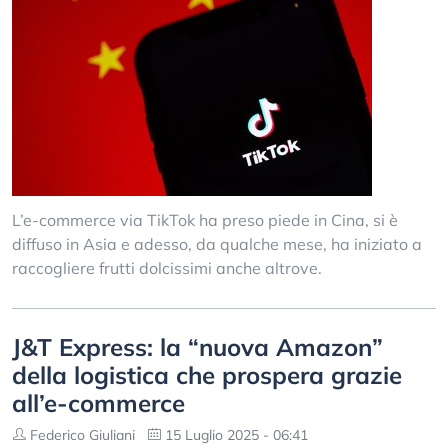
L’e-commerce via TikTok ha preso piede in Cina, si è
diffuso in Asia e adesso, da qualche mese, ha iniziato a
raccogliere frutti dolcissimi anche altrove.
J&T Express: la “nuova Amazon”
della logistica che prospera grazie
all’e-commerce
Federico Giuliani
15 Luglio 2025 - 06:41