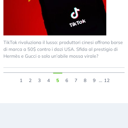
TikTok rivoluziona il lusso: produttori cinesi offrono borse
di marca a 50$ contro i dazi USA. Sfida al prestigio di
Hermès e Gucci o solo un’abile mossa virale?
1
2
3
4
5
6
7
8
9
...
12