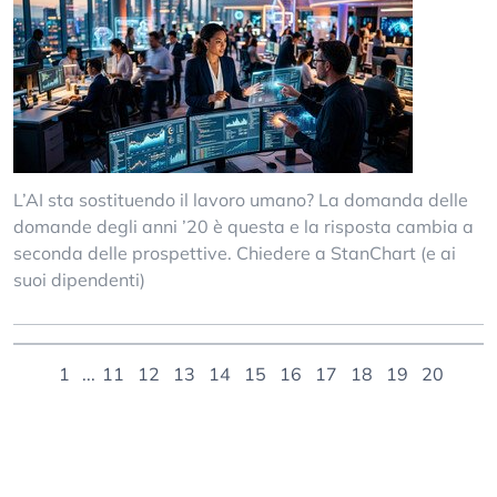
L’AI sta sostituendo il lavoro umano? La domanda delle
domande degli anni ’20 è questa e la risposta cambia a
seconda delle prospettive. Chiedere a StanChart (e ai
suoi dipendenti)
1
...
11
12
13
14
15
16
17
18
19
20