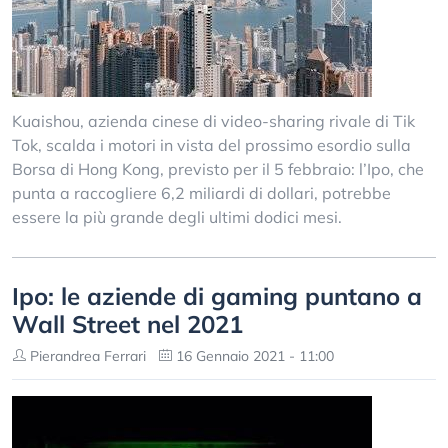
Kuaishou, azienda cinese di video-sharing rivale di Tik
Tok, scalda i motori in vista del prossimo esordio sulla
Borsa di Hong Kong, previsto per il 5 febbraio: l’Ipo, che
punta a raccogliere 6,2 miliardi di dollari, potrebbe
essere la più grande degli ultimi dodici mesi.
Ipo: le aziende di gaming puntano a
Wall Street nel 2021
Pierandrea Ferrari
16 Gennaio 2021 - 11:00