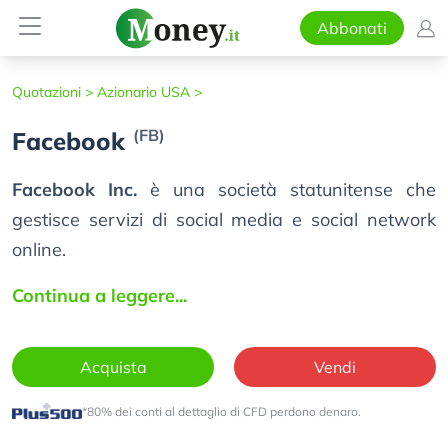
Abbonati
Quotazioni >
Azionario USA >
(FB)
Facebook
Facebook Inc.
è una società statunitense che
gestisce servizi di social media e social network
online.
Continua a leggere...
Acquista
Vendi
*80% dei conti al dettaglio di CFD perdono denaro.