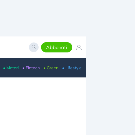
Abbonati
• Motori
• Fintech
• Green
• Lifestyle