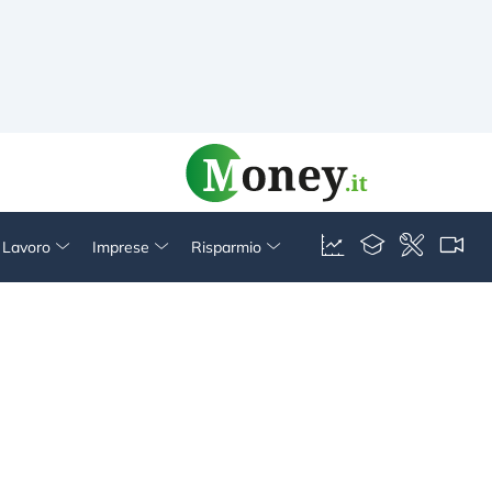
& Lavoro
Imprese
Risparmio