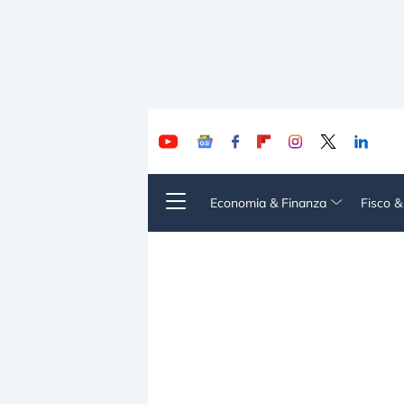
Economia & Finanza
Fisco 