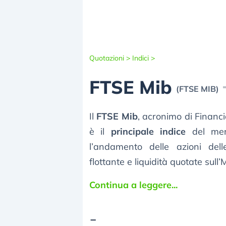
Quotazioni >
Indici >
FTSE Mib
(FTSE MIB)
Il
FTSE Mib
, acronimo di Financ
è il
principale indice
del me
l’andamento delle azioni del
flottante e liquidità quotate sul
Continua a leggere...
-