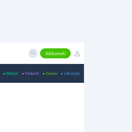
Abbonati
• Motori
• Fintech
• Green
• Lifestyle