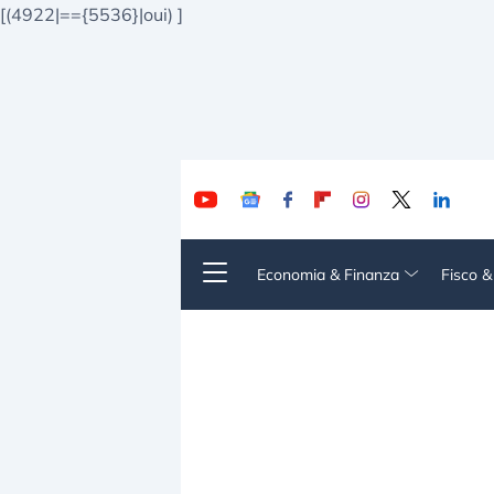
[(4922|=={5536}|oui)
]
Economia & Finanza
Fisco 