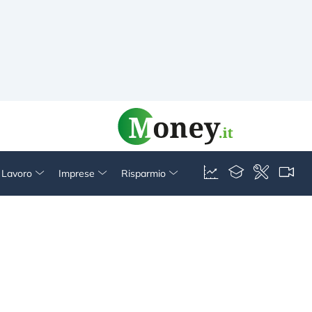
& Lavoro
Imprese
Risparmio