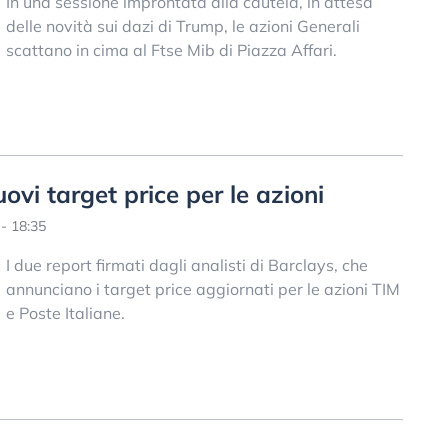
In una sessione improntata alla cautela, in attesa
delle novità sui dazi di Trump, le azioni Generali
scattano in cima al Ftse Mib di Piazza Affari.
uovi target price per le azioni
- 18:35
I due report firmati dagli analisti di Barclays, che
annunciano i target price aggiornati per le azioni TIM
e Poste Italiane.