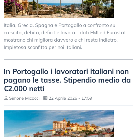
Italia, Grecia, Spagna e Portogallo a confronto su
crescita, debito, deficit e lavoro. I dati FMI ed Eurostat
mostrano chi migliora davvero e chi resta indietro.
Impietosa sconfitta per noi italiani.
In Portogallo i lavoratori italiani non
pagano le tasse. Stipendio medio da
€2.000 netti
Simone Micocci
22 Aprile 2026 - 17:59