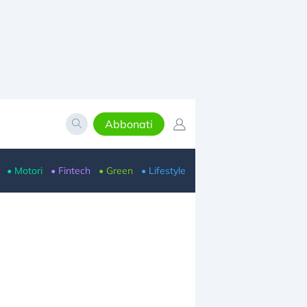
Abbonati
• Motori
• Fintech
• Green
• Lifestyle