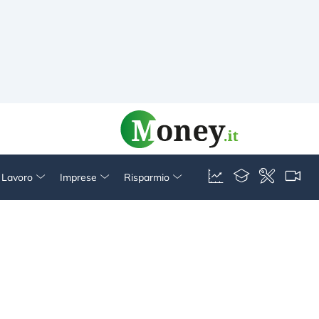
& Lavoro
Imprese
Risparmio