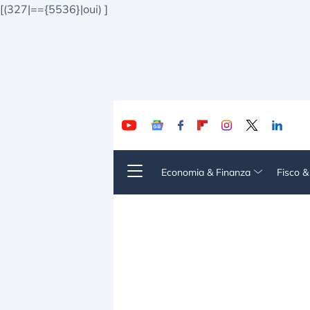
[(327|=={5536}|oui)
]
Economia & Finanza
Fisco 