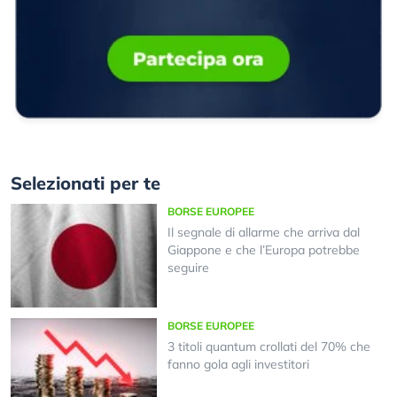
Selezionati per te
BORSE EUROPEE
Il segnale di allarme che arriva dal
Giappone e che l’Europa potrebbe
seguire
BORSE EUROPEE
3 titoli quantum crollati del 70% che
fanno gola agli investitori