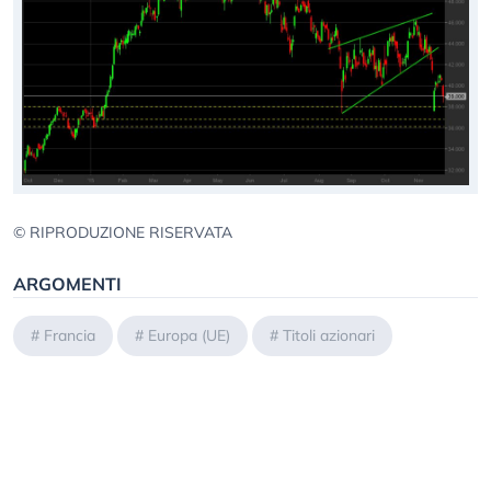
© RIPRODUZIONE RISERVATA
ARGOMENTI
#
Francia
#
Europa (UE)
#
Titoli azionari