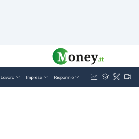
& Lavoro
Imprese
Risparmio