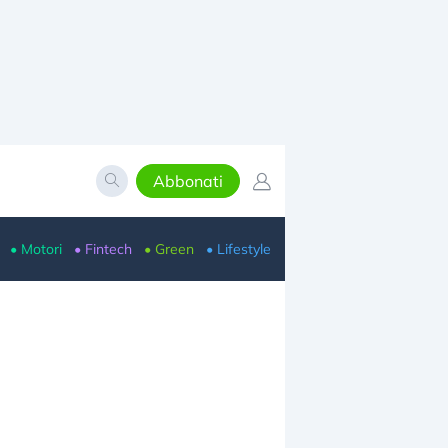
Abbonati
• Motori
• Fintech
• Green
• Lifestyle