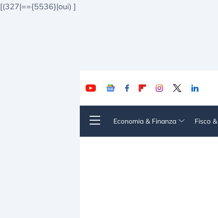
[(327|=={5536}|oui)
]
Economia & Finanza
Fisco 