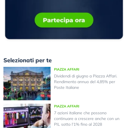
Selezionati per te
PIAZZA AFFARI
Dividendi di giugno a Piazza Affari.
Rendimento annuo del 4,85% per
Poste Italiane
PIAZZA AFFARI
7 azioni italiane che possono
continuare a crescere anche con un
PIL sotto l’1% fino al 2028