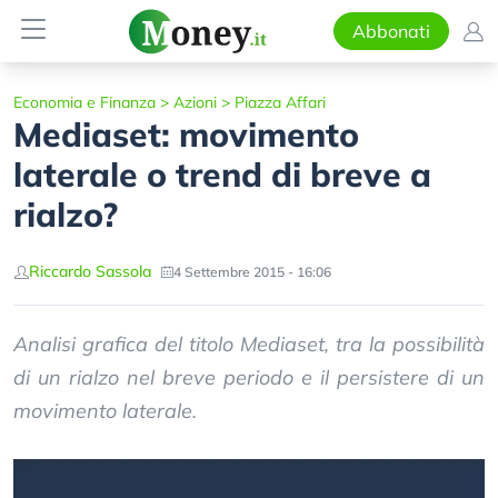
Abbonati
Economia e Finanza
>
Azioni
>
Piazza Affari
Mediaset: movimento
laterale o trend di breve a
rialzo?
Riccardo Sassola
4 Settembre 2015 - 16:06
Analisi grafica del titolo Mediaset, tra la possibilità
di un rialzo nel breve periodo e il persistere di un
movimento laterale.