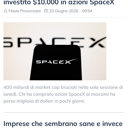
investito $10.000 in azioni SpaceX
Flavia Provenzani
23 Giugno 2026 - 09:54
400 miliardi di market cap bruciati nella sola sessione di
lunedì. Chi ha comprato azioni SpaceX ai massimi ha
perso migliaia di dollari in pochi giorni.
Imprese che sembrano sane e invece