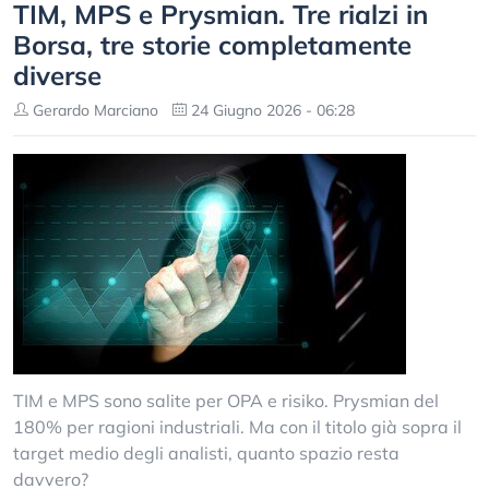
TIM, MPS e Prysmian. Tre rialzi in
Borsa, tre storie completamente
diverse
Gerardo Marciano
24 Giugno 2026 - 06:28
TIM e MPS sono salite per OPA e risiko. Prysmian del
180% per ragioni industriali. Ma con il titolo già sopra il
target medio degli analisti, quanto spazio resta
davvero?