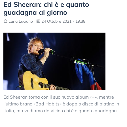
Ed Sheeran: chi è e quanto
guadagna al giorno
Luna Luciano
24 Ottobre 2021 - 19:38
Ed Sheeran torna con il suo nuovo album «=», mentre
l’ultimo brano «Bad Habits» è doppio disco di platino in
Italia, ma vediamo da vicino chi è e quanto guadagna.