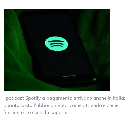
I podcast Spotify a pagamento arrivano anche in Italia:
quanto costa l’abbonamento, come attivarlo e come
funziona? Le cose da sapere.