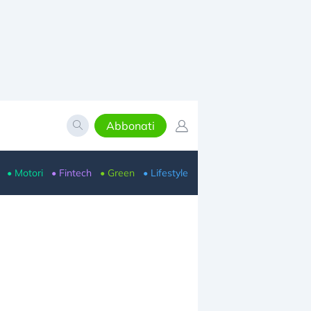
Abbonati
• Motori
• Fintech
• Green
• Lifestyle