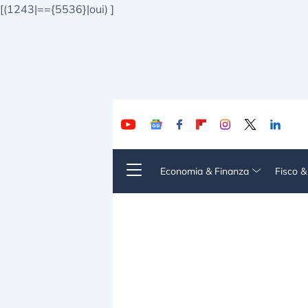
[(1243|=={5536}|oui)
]
Economia & Finanza
Fisco 