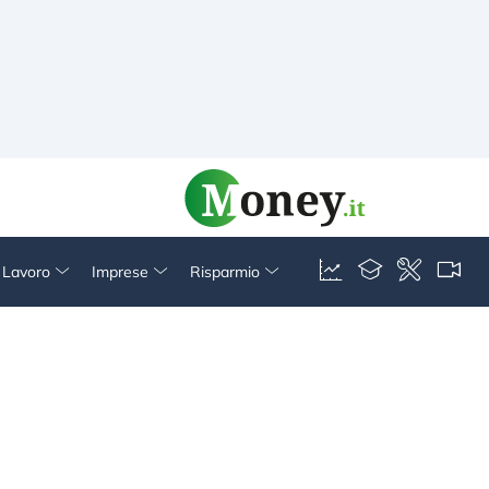
& Lavoro
Imprese
Risparmio