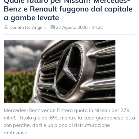
Quale futuro per Nissan? Mercedes-
Benz e Renault fuggono dal capitale
a gambe levate
Donato De Angelis
27 Agosto 2025 - 14:22
Mercedes-Benz vende l’intera quota in Nissan per 279
mln €. Titolo giù del 6%, mentre la casa giapponese lotta
con perdite, dazi e un piano di ristrutturazione
ambizioso.