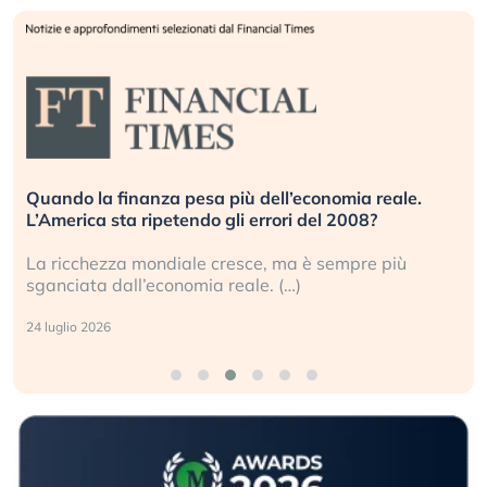
omia reale.
Russia e Cina pronti a spegnere Starlink.
 2008?
investitori stanno sottovalutando il risch
empre più
Gli investitori tech continuano a ignorare 
geopolitico: il (…)
17 luglio 2026