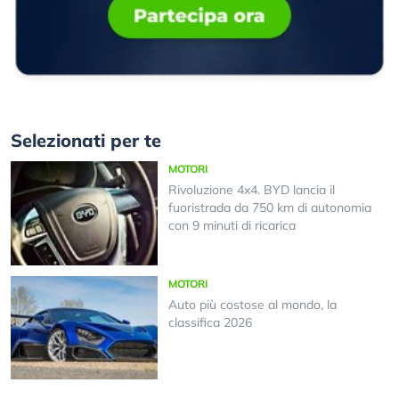
Selezionati per te
MOTORI
Rivoluzione 4x4. BYD lancia il
fuoristrada da 750 km di autonomia
con 9 minuti di ricarica
MOTORI
Auto più costose al mondo, la
classifica 2026