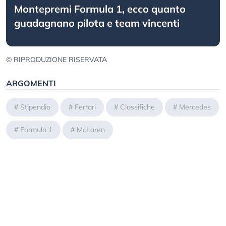
Montepremi Formula 1, ecco quanto
guadagnano pilota e team vincenti
© RIPRODUZIONE RISERVATA
ARGOMENTI
#
Stipendio
#
Ferrari
#
Classifiche
#
Mercedes
#
Formula 1
#
McLaren