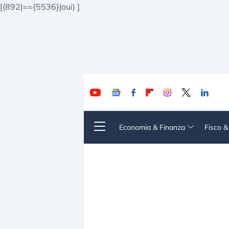
[(892|=={5536}|oui)
]
Economia & Finanza
Fisco 