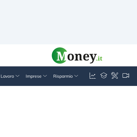
& Lavoro
Imprese
Risparmio