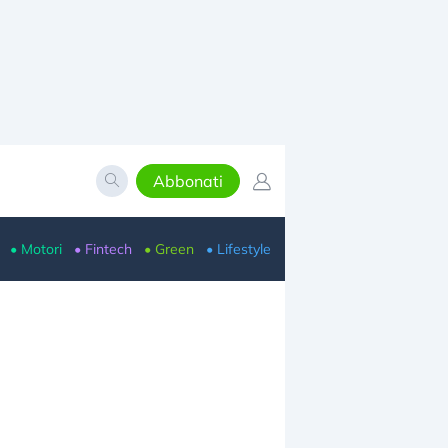
Abbonati
• Motori
• Fintech
• Green
• Lifestyle