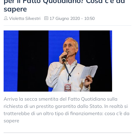
per il Fatto Quotidiano? Cosa c’è da
sapere
Violetta Silvestri
17 Giugno 2020 - 10:50
Arriva la secca smentita del Fatto Quotidiano sulla
richiesta di un prestito garantito dallo Stato. In realtà si
tratterebbe di un altro tipo di finanziamento: cosa c’è da
sapere