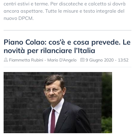
centri estivi e terme. Per discoteche e calcetto si dovrà
ancora aspettare. Tutte le misure e testo integrale del
nuovo DPCM.
Piano Colao: cos’è e cosa prevede. Le
novità per rilanciare l’Italia
Fiammetta Rubini - Mario D’Angelo
9 Giugno 2020 - 13:52