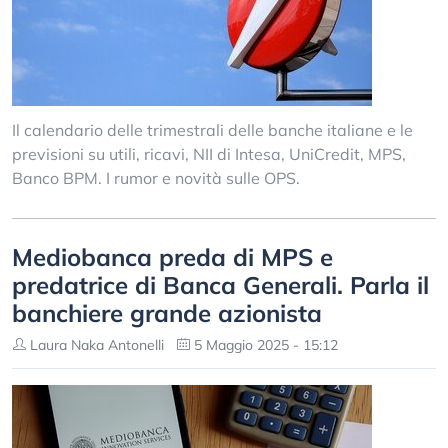
Il calendario delle trimestrali delle banche italiane e le
previsioni su utili, ricavi, NII di Intesa, UniCredit, MPS,
Banco BPM. I rumor e novità sulle OPS.
Mediobanca preda di MPS e
predatrice di Banca Generali. Parla il
banchiere grande azionista
Laura Naka Antonelli
5 Maggio 2025 - 15:12