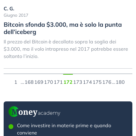
C. G.
Giugno 2017
Bitcoin sfonda $3.000, ma è solo la punta
dell’iceberg
Il prezzo del Bitcoin è decollato sopra la soglia dei
$3.000, ma il volo intrapreso nel 2017 potrebbe essere
soltanto l’inizio.
1
...
168
169
170
171
172
173
174
175
176
...
180
Come investire in materie prime e quando
conviene