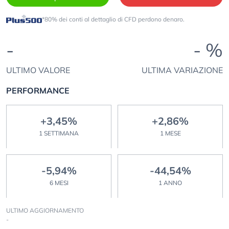
*80% dei conti al dettaglio di CFD perdono denaro.
-
- %
ULTIMO VALORE
ULTIMA VARIAZIONE
PERFORMANCE
+3,45%
+2,86%
1 SETTIMANA
1 MESE
-5,94%
-44,54%
6 MESI
1 ANNO
ULTIMO AGGIORNAMENTO
-