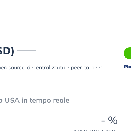
SD)
en source, decentralizzata e peer-to-peer.
ro USA in tempo reale
- %