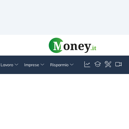
& Lavoro
Imprese
Risparmio