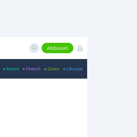
Abbonati
• Motori
• Fintech
• Green
• Lifestyle