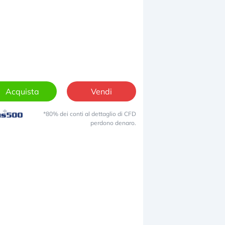
Acquista
Vendi
*80% dei conti al dettaglio di CFD
perdono denaro.