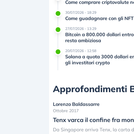
Come comprare criptovalute ne
30/07/2026 - 18:29
Come guadagnare con gli NFT? 
27/07/2026 - 13:29
Bitcoin a 800.000 dollari entr
resta ambiziosa
20/07/2026 - 12:58
Solana a quota 3000 dollari en
gli investitori crypto
Approfondimenti B
Lorenzo Baldassarre
Ottobre 2017
Tenx varca il confine fra mon
Da Singapore arriva Tenx, la carta di