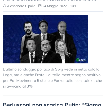
Alessandro Cipolla
24 Maggio 2022 - 10:13
L’ultimo sondaggio politico di Swg vede in netto calo la
Lega, male anche Fratelli d’Italia mentre segno positivo
per Pd, Movimento 5 stelle e Forza Italia, con Italexit che
si avvicina al 3%.
Berlusconi non scarica Putin: “Siamo