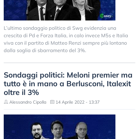
L’ultimo sondaggio politico di Swg evidenzia una
crescita di Pd e Forza Italia, in calo invece M5s e Italia
viva con il partito di Matteo Renzi sempre più lontano
dalla soglia di sbarramento del 3%.
Sondaggi politici: Meloni premier ma
tutto è in mano a Berlusconi, Italexit
oltre il 3%
Alessandro Cipolla
14 Aprile 2022 - 13:37