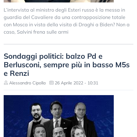
L’intervista al ministro degli Esteri russo è la messa in
guardia del Cavaliere da una contrapposizione totale
con Mosca in vista della visita di Draghi a Biden? Non a
caso, Salvini frena sulle armi
Sondaggi politici: balzo Pd e
Berlusconi, sempre più in basso M5s
e Renzi
Alessandro Cipolla
26 Aprile 2022 - 10:31