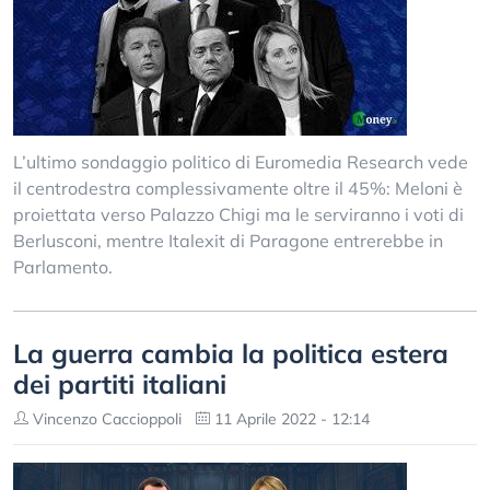
L’ultimo sondaggio politico di Euromedia Research vede
il centrodestra complessivamente oltre il 45%: Meloni è
proiettata verso Palazzo Chigi ma le serviranno i voti di
Berlusconi, mentre Italexit di Paragone entrerebbe in
Parlamento.
La guerra cambia la politica estera
dei partiti italiani
Vincenzo Caccioppoli
11 Aprile 2022 - 12:14