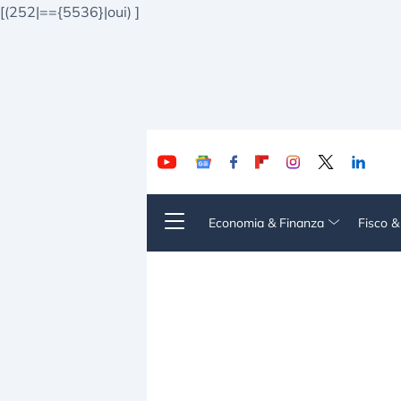
[(252|=={5536}|oui)
]
Economia & Finanza
Fisco 