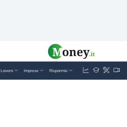
& Lavoro
Imprese
Risparmio