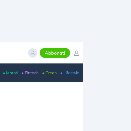
Abbonati
• Motori
• Fintech
• Green
• Lifestyle