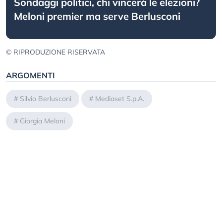
Sondaggi politici, chi vincerà le elezioni?
Meloni premier ma serve Berlusconi
© RIPRODUZIONE RISERVATA
ARGOMENTI
#
Silvio Berlusconi
#
Mediaset S.p.A.
#
Giorgia Meloni