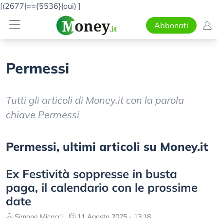
[(2677|=={5536}|oui)
]
Abbonati
Permessi
Tutti gli articoli di Money.it con la parola
chiave Permessi
Permessi, ultimi articoli su Money.it
Ex Festività soppresse in busta
paga, il calendario con le prossime
date
Simone Micocci
11 Agosto 2025 - 13:18