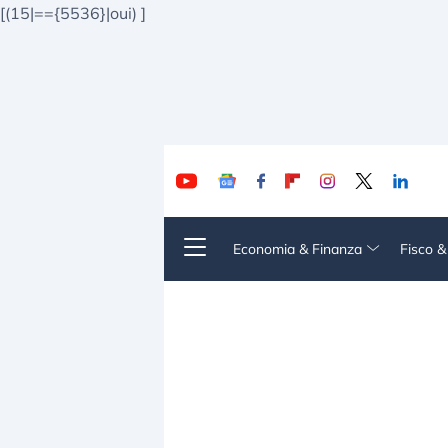
[(15|=={5536}|oui)
]
Economia & Finanza
Fisco 