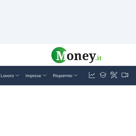
& Lavoro
Imprese
Risparmio