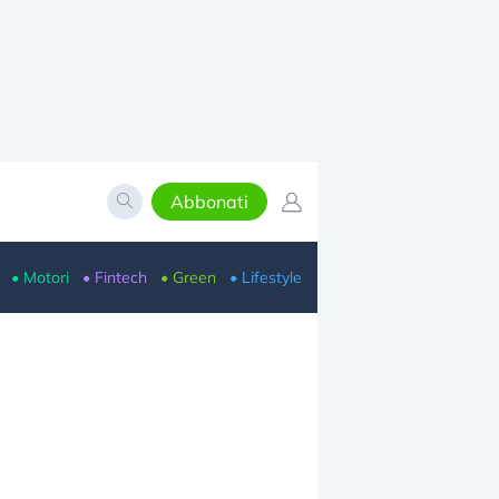
Abbonati
• Motori
• Fintech
• Green
• Lifestyle