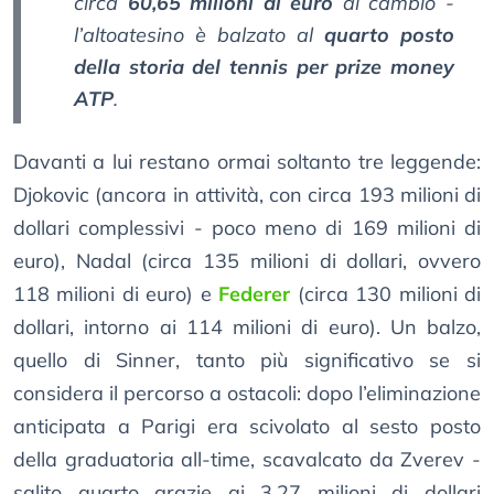
circa
60,65 milioni di euro
al cambio -
l’altoatesino è balzato al
quarto posto
della storia del tennis per prize money
ATP
.
Davanti a lui restano ormai soltanto tre leggende:
Djokovic (ancora in attività, con circa 193 milioni di
dollari complessivi - poco meno di 169 milioni di
euro), Nadal (circa 135 milioni di dollari, ovvero
118 milioni di euro) e
Federer
(circa 130 milioni di
dollari, intorno ai 114 milioni di euro). Un balzo,
quello di Sinner, tanto più significativo se si
considera il percorso a ostacoli: dopo l’eliminazione
anticipata a Parigi era scivolato al sesto posto
della graduatoria all-time, scavalcato da Zverev -
salito quarto grazie ai 3,27 milioni di dollari