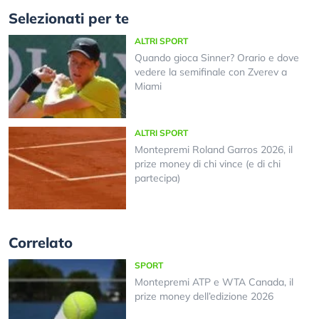
Selezionati per te
ALTRI SPORT
Quando gioca Sinner? Orario e dove
vedere la semifinale con Zverev a
Miami
ALTRI SPORT
Montepremi Roland Garros 2026, il
prize money di chi vince (e di chi
partecipa)
Correlato
SPORT
Montepremi ATP e WTA Canada, il
prize money dell’edizione 2026