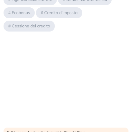
#
Ecobonus
#
Credito d’imposta
#
Cessione del credito