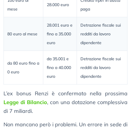
100 euro al
Credito Irpef in busta
28.000 euro
mese
paga
28.001 euro e
Detrazione fiscale sui
80 euro al mese
fino a 35.000
redditi da lavoro
euro
dipendente
da 35.001 e
Detrazione fiscale sui
da 80 euro fino a
fino a 40.000
redditi da lavoro
0 euro
euro
dipendente
L’ex bonus Renzi è confermato nella prossima
Legge di Bilancio
, con una dotazione complessiva
di 7 miliardi.
Non mancano però i problemi. Un errore in sede di