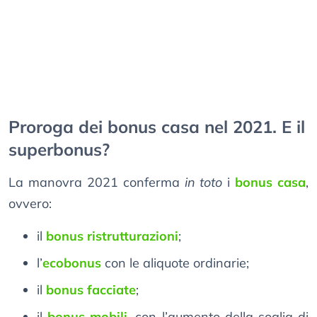
Proroga dei bonus casa nel 2021. E il
superbonus?
La manovra 2021 conferma
in toto
i
bonus casa
,
ovvero:
il
bonus ristrutturazioni
;
l’
ecobonus
con le aliquote ordinarie;
il
bonus facciate
;
il
bonus mobili
, con l’aumento della soglia di