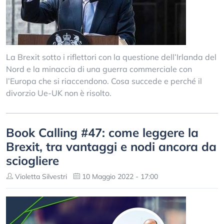
La Brexit sotto i riflettori con la questione dell’Irlanda del
Nord e la minaccia di una guerra commerciale con
l’Europa che si riaccendono. Cosa succede e perché il
divorzio Ue-UK non è risolto.
Book Calling #47: come leggere la
Brexit, tra vantaggi e nodi ancora da
sciogliere
Violetta Silvestri
10 Maggio 2022 - 17:00