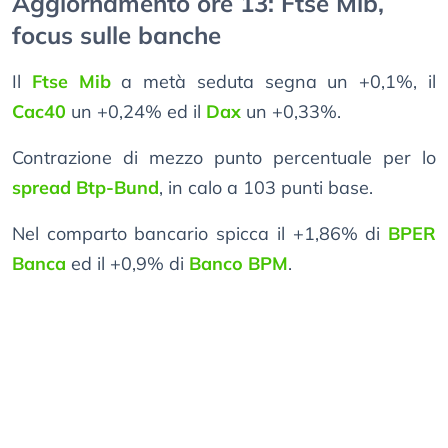
Aggiornamento ore 13: Ftse Mib,
focus sulle banche
Il
Ftse Mib
a metà seduta segna un +0,1%, il
Cac40
un +0,24% ed il
Dax
un +0,33%.
Contrazione di mezzo punto percentuale per lo
spread Btp-Bund
, in calo a 103 punti base.
Nel comparto bancario spicca il +1,86% di
BPER
Banca
ed il +0,9% di
Banco BPM
.