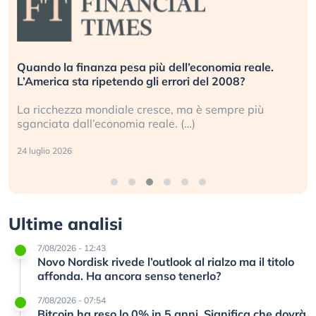
Russia e Cina pronti a spegnere Starlink. Gli
investitori stanno sottovalutando il rischio?
Gli investitori tech continuano a ignorare il rischio
geopolitico: il (…)
17 luglio 2026
Ultime analisi
7/08/2026 - 12:43
Novo Nordisk rivede l’outlook al rialzo ma il titolo
affonda. Ha ancora senso tenerlo?
7/08/2026 - 07:54
Bitcoin ha reso lo 0% in 5 anni. Significa che dovrà