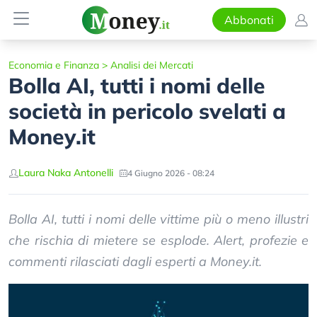
Abbonati
Economia e Finanza
>
Analisi dei Mercati
Bolla AI, tutti i nomi delle
società in pericolo svelati a
Money.it
Laura Naka Antonelli
4 Giugno 2026 - 08:24
Bolla AI, tutti i nomi delle vittime più o meno illustri
che rischia di mietere se esplode. Alert, profezie e
commenti rilasciati dagli esperti a Money.it.